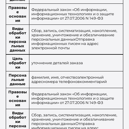
Правовы
Федеральный закон «Об информации,
е
информационных технологиях и о защите
основан
информации» от 27.07.2006 N 149-ФЗ
ия
Виды
Сбор, запись, систематизация, накопление,
обработ
хранение, уничтожение и обезличивание
ки
персональных данныхОтправка
персона
информационных писем на адрес
льных
электронной почты
данных
Цель
обработ
уточнение деталей заказа
ки
Персона
фамилия, имя, отчествоэлектронный
льные
адресномера телефоновкомментарий
данные
Правовы
Федеральный закон «Об информации,
е
информационных технологиях и о защите
основан
информации» от 27.07.2006 N 149-ФЗ
ия
Виды
Сбор, запись, систематизация, накопление,
обработ
хранение, уничтожение и обезличивание
ки
персональных данныхОтправка
персона
информационных писем на адрес